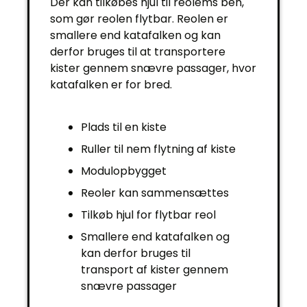
Der kan tilkøbes hjul til reolems ben,
som gør reolen flytbar. Reolen er
smallere end katafalken og kan
derfor bruges til at transportere
kister gennem snævre passager, hvor
katafalken er for bred.
Plads til en kiste
Ruller til nem flytning af kiste
Modulopbygget
Reoler kan sammensættes
Tilkøb hjul for flytbar reol
Smallere end katafalken og
kan derfor bruges til
transport af kister gennem
snævre passager