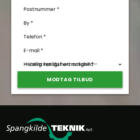
Postnummer *
By *
Telefon *
E-mail *
Hvorfra har du hørt om os? *