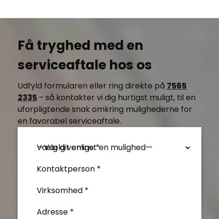
Få tryghed med en
serviceaftale hos os
Udfyld formularen eller ring direkte på
7565
2335
– så kontakter vi dig hurtigst muligt, til en
uforpligtende snak omkring mulighederne for
en favorabel serviceaftale.
Vælg dit emne *
Kontaktperson *
Virksomhed *
Adresse *