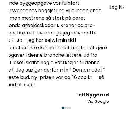
Meg
Jeg kikker forbi
e
mc l
Lasse Holy
Via Google
øre
 ”
så
aard
oogle